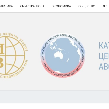
ОЛИТИКА
СМИ СТРАН ЮВА
ЭКОНОМИКА
ОБЩЕСТВО
ЛК
КА
ИВ
РАН
НОВ
Ю