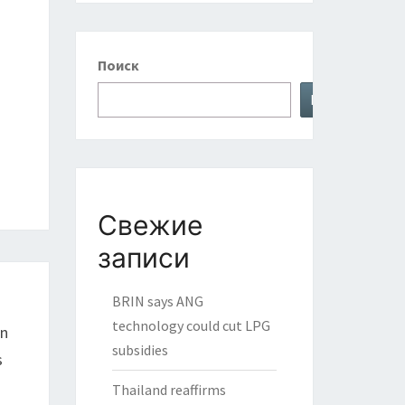
Поиск
Поиск
Свежие
записи
BRIN says ANG
technology could cut LPG
en
subsidies
s
Thailand reaffirms