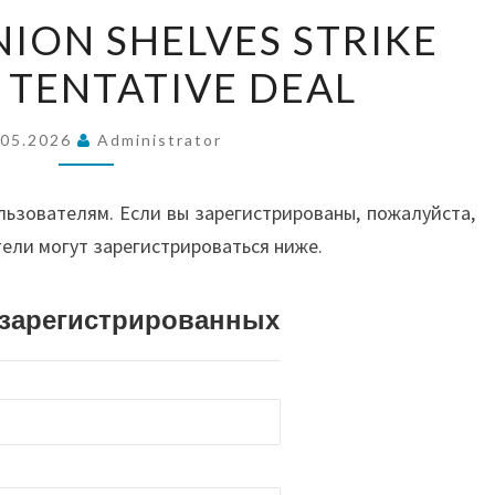
ВОС
SAMSUNG
ION SHELVES STRIKE
UNION
 TENTATIVE DEAL
SHELVES
А
STRIKE
PLAN
.05.2026
Administrator
АВС
ON
TENTATIVE
льзователям. Если вы зарегистрированы, пожалуйста,
DEAL
тели могут зарегистрироваться ниже.
И О
истрированных