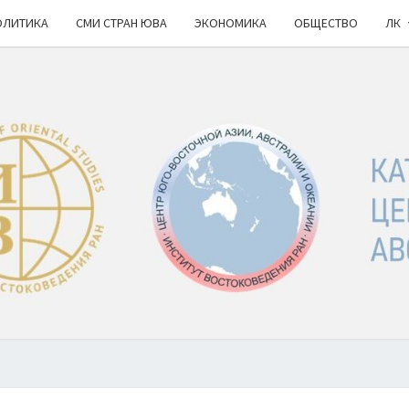
ОЛИТИКА
СМИ СТРАН ЮВА
ЭКОНОМИКА
ОБЩЕСТВО
ЛК
КА
ИВ
РАН
НОВ
Ю