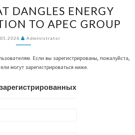
ВОС
US
AT DANGLES ENERGY
DIPLOMAT
TION TO APEC GROUP
DANGLES
А
ENERGY
DIVERSIFICATION
.05.2026
Administrator
АВС
TO
APEC
льзователям. Если вы зарегистрированы, пожалуйста,
GROUP
тели могут зарегистрироваться ниже.
И О
истрированных