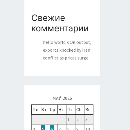
Свежие
комментарии
hello world
к
Oil output,
exports knocked by Iran
conflict as prices surge
МАЙ 2026
Пн
Вт
Ср
Чт
Пт
Сб
Вс
1
2
3
4
5
6
7
8
9
10