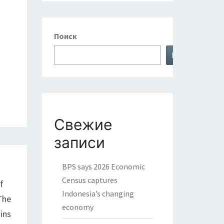
Поиск
Поиск
Свежие
записи
BPS says 2026 Economic
Census captures
f
Indonesia’s changing
The
economy
ins