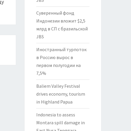
JBS
ду
Суверенный фонд
Индонезии вложит $2,5
млрд в СП с бразильской
JBS
Иностранный турпоток
в Россию вырос в
первом полугодии на
7,5%
Baliem Valley Festival
drives economy, tourism
in Highland Papua
Indonesia to assess
Montara spill damage in
East Nusa Tenggara