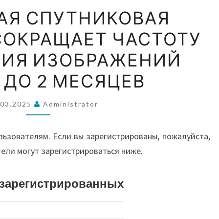
ВОС
КИТАЙСКАЯ
АЯ СПУТНИКОВАЯ
СПУТНИКОВАЯ
СОКРАЩАЕТ ЧАСТОТУ
КОМПАНИЯ
А
СОКРАЩАЕТ
ИЯ ИЗОБРАЖЕНИЙ
ЧАСТОТУ
АВС
 ДО 2 МЕСЯЦЕВ
ОБНОВЛЕНИЯ
ИЗОБРАЖЕНИЙ
.03.2025
Administrator
ЗЕМЛИ
И О
ДО
льзователям. Если вы зарегистрированы, пожалуйста,
2
тели могут зарегистрироваться ниже.
МЕСЯЦЕВ
истрированных