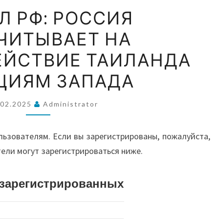
ВОС
ПОСОЛ
Л РФ: РОССИЯ
РФ:
ЧИТЫВАЕТ НА
РОССИЯ
А
РАССЧИТЫВАЕТ
ЙСТВИЕ ТАИЛАНДА
НА
АВС
ЦИЯМ ЗАПАДА
ПРОТИВОДЕЙСТВИЕ
ТАИЛАНДА
.02.2025
Administrator
САНКЦИЯМ
И О
ЗАПАДА
льзователям. Если вы зарегистрированы, пожалуйста,
тели могут зарегистрироваться ниже.
истрированных