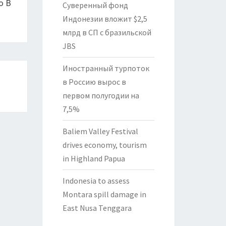
о В
Суверенный фонд
Индонезии вложит $2,5
млрд в СП с бразильской
JBS
Иностранный турпоток
в Россию вырос в
первом полугодии на
7,5%
Baliem Valley Festival
drives economy, tourism
in Highland Papua
Indonesia to assess
Montara spill damage in
East Nusa Tenggara