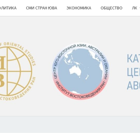
ОЛИТИКА
СМИ СТРАН ЮВА
ЭКОНОМИКА
ОБЩЕСТВО
ЛК
КА
ИВ
РАН
НОВ
Ю