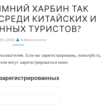
ВОС
ПОЧЕМУ
ИМНИЙ ХАРБИН ТАК
ЗИМНИЙ
СРЕДИ КИТАЙСКИХ И
ХАРБИН
А
ТАК
ННЫХ ТУРИСТОВ?
ПОПУЛЯРЕН
АВС
СРЕДИ
.01.2025
Administrator
КИТАЙСКИХ
И
И О
льзователям. Если вы зарегистрированы, пожалуйста,
ИНОСТРАННЫХ
тели могут зарегистрироваться ниже.
ТУРИСТОВ?
истрированных