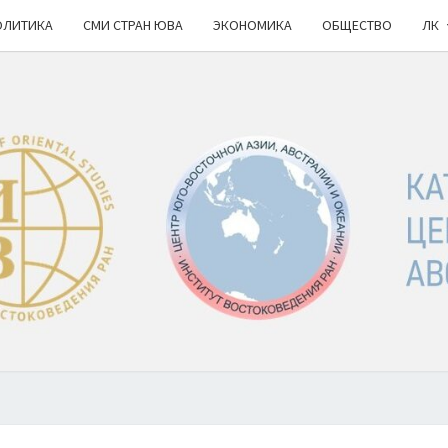
ОЛИТИКА
СМИ СТРАН ЮВА
ЭКОНОМИКА
ОБЩЕСТВО
ЛК
КА
ИВ
РАН
НОВ
Ю