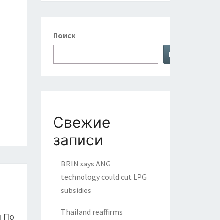
Поиск
Поиск
Свежие
записи
BRIN says ANG
technology could cut LPG
subsidies
Thailand reaffirms
л По