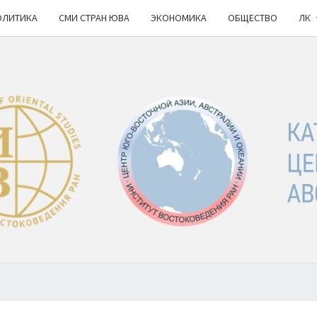
ОЛИТИКА
СМИ СТРАН ЮВА
ЭКОНОМИКА
ОБЩЕСТВО
ЛК
КА
ИВ
РАН
НОВ
Ю