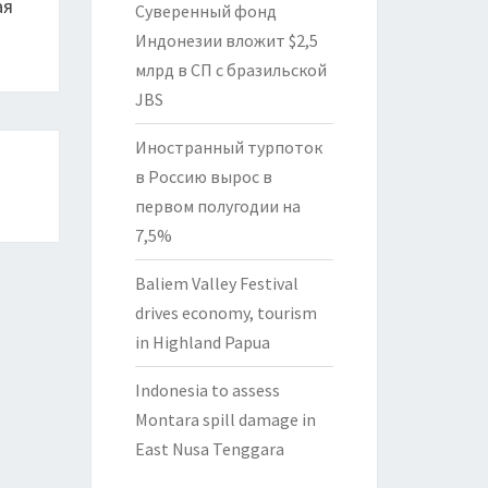
ая
Суверенный фонд
й
Индонезии вложит $2,5
млрд в СП с бразильской
JBS
Иностранный турпоток
в Россию вырос в
первом полугодии на
7,5%
Baliem Valley Festival
drives economy, tourism
in Highland Papua
Indonesia to assess
Montara spill damage in
East Nusa Tenggara