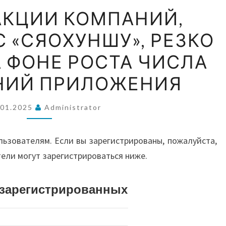
ВОС
ЦЕНЫ
АКЦИИ КОМПАНИЙ,
НА
 «СЯОХУНШУ», РЕЗКО
АКЦИИ
А
КОМПАНИЙ,
 ФОНЕ РОСТА ЧИСЛА
СВЯЗАННЫХ
АВС
НИЙ ПРИЛОЖЕНИЯ
С
«СЯОХУНШУ»,
.01.2025
Administrator
РЕЗКО
И О
ВЫРОСЛИ
льзователям. Если вы зарегистрированы, пожалуйста,
НА
тели могут зарегистрироваться ниже.
ФОНЕ
РОСТА
ЧИСЛА
истрированных
СКАЧИВАНИЙ
ПРИЛОЖЕНИЯ