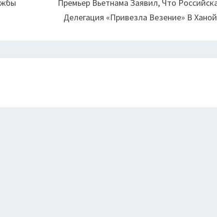
ужбы
Премьер Вьетнама Заявил, Что Российск
Делегация «привезла Везение» В Хано