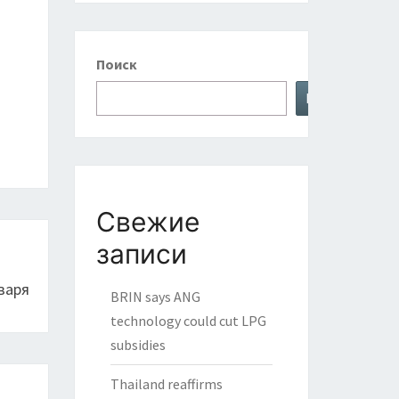
Поиск
Поиск
Свежие
записи
варя
BRIN says ANG
technology could cut LPG
subsidies
Thailand reaffirms