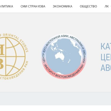
ОЛИТИКА
СМИ СТРАН ЮВА
ЭКОНОМИКА
ОБЩЕСТВО
ЛК
КА
ИВ
РАН
НОВ
Ю