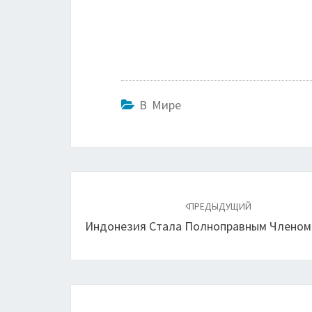
В Мире
Навигация
по
ПРЕДЫДУЩИЙ
Индонезия Стала Полноправным Члено
записям