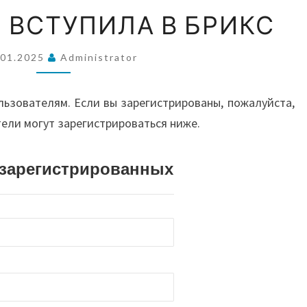
ВОС
ИНДОНЕЗИЯ
 ВСТУПИЛА В БРИКС
ВСТУПИЛА
В
А
.01.2025
Administrator
БРИКС
льзователям. Если вы зарегистрированы, пожалуйста,
АВС
тели могут зарегистрироваться ниже.
И О
истрированных