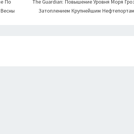
ие По
The Guardian: Повышение Уровня Моря Гро
 Весны
Затоплением Крупнейшим Нефтепорта