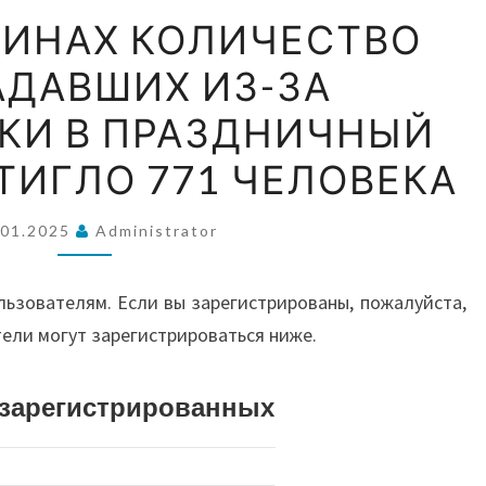
ВОС
НА
ИНАХ КОЛИЧЕСТВО
ФИЛИППИНАХ
АДАВШИХ ИЗ-ЗА
КОЛИЧЕСТВО
А
ПОСТРАДАВШИХ
КИ В ПРАЗДНИЧНЫЙ
ИЗ-
АВС
ТИГЛО 771 ЧЕЛОВЕКА
ЗА
ПИРОТЕХНИКИ
.01.2025
Administrator
В
И О
ПРАЗДНИЧНЫЙ
льзователям. Если вы зарегистрированы, пожалуйста,
ПЕРИОД
тели могут зарегистрироваться ниже.
ДОСТИГЛО
771
ЧЕЛОВЕКА
истрированных