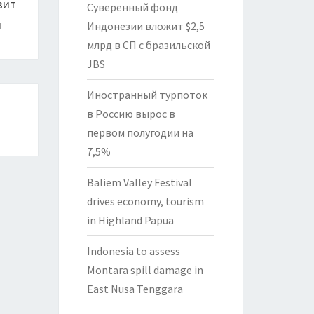
зит
Суверенный фонд
м
Индонезии вложит $2,5
млрд в СП с бразильской
JBS
Иностранный турпоток
в Россию вырос в
первом полугодии на
7,5%
Baliem Valley Festival
drives economy, tourism
in Highland Papua
Indonesia to assess
Montara spill damage in
East Nusa Tenggara