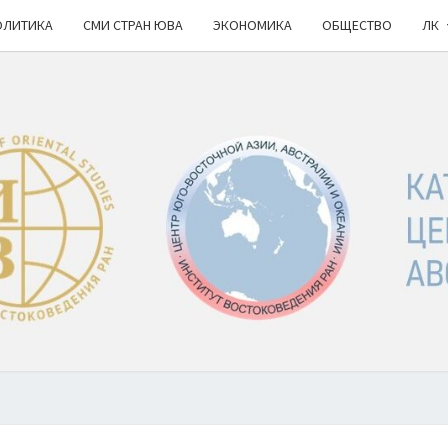
ОЛИТИКА
СМИ СТРАН ЮВА
ЭКОНОМИКА
ОБЩЕСТВО
ЛК
КА
ИВ
РАН
НОВ
Ю