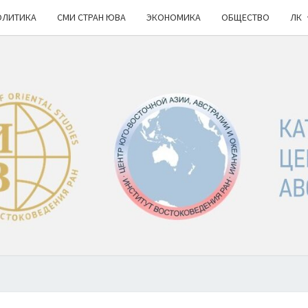
ОЛИТИКА
СМИ СТРАН ЮВА
ЭКОНОМИКА
ОБЩЕСТВО
ЛК
КА
ИВ
РАН
НОВ
Ю