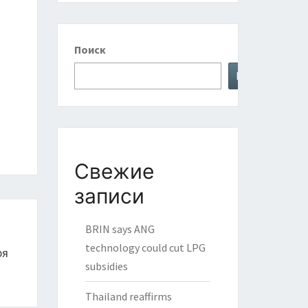
Поиск
Поиск
Свежие
записи
BRIN says ANG
technology could cut LPG
ря
subsidies
Thailand reaffirms