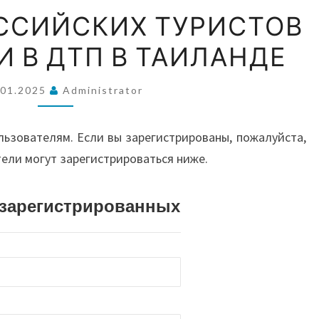
ВОС
ОКОЛО
ОССИЙСКИХ ТУРИСТОВ
30
 В ДТП В ТАИЛАНДЕ
РОССИЙСКИХ
А
ТУРИСТОВ
ПОСТРАДАЛИ
.01.2025
Administrator
АВС
В
ДТП
льзователям. Если вы зарегистрированы, пожалуйста,
В
тели могут зарегистрироваться ниже.
И О
ТАИЛАНДЕ
истрированных