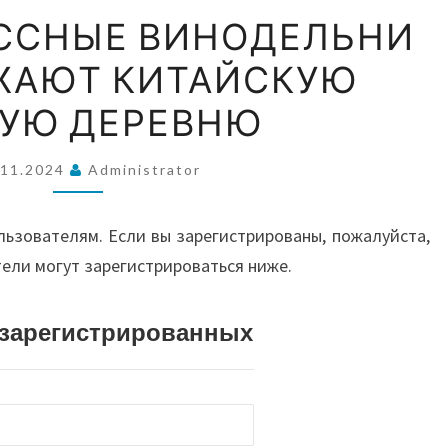
ВОС
ВЫСОКОКЛАССНЫЕ
ССНЫЕ ВИНОДЕЛЬНИ
ВИНОДЕЛЬНИ
ЖАЮТ КИТАЙСКУЮ
ПРЕОБРАЖАЮТ
А
КИТАЙСКУЮ
УЮ ДЕРЕВНЮ
ГОРНУЮ
АВС
ДЕРЕВНЮ
.11.2024
Administrator
И О
льзователям. Если вы зарегистрированы, пожалуйста,
тели могут зарегистрироваться ниже.
истрированных