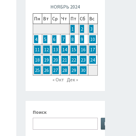
ТОЧНОЙ
НОЯБРЬ 2024
Пн
Вт
Ср
Чт
Пт
Сб
Вс
ЗИИ,
1
2
3
4
5
6
7
8
9
10
ТРАЛИИ
11
12
13
14
15
16
17
18
19
20
21
22
23
24
КЕАНИИ
25
26
27
28
29
30
« Окт
Дек »
Поиск
Поиск