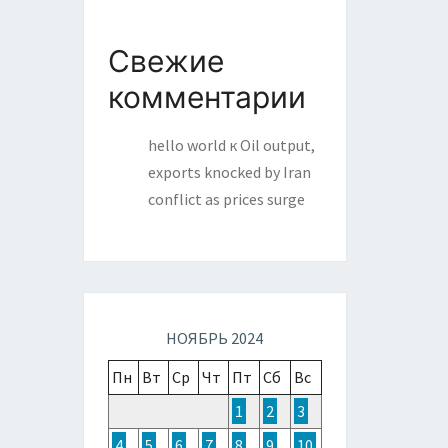
Свежие
комментарии
hello world
к
Oil output,
exports knocked by Iran
conflict as prices surge
НОЯБРЬ 2024
Пн
Вт
Ср
Чт
Пт
Сб
Вс
1
2
3
4
5
6
7
8
9
10