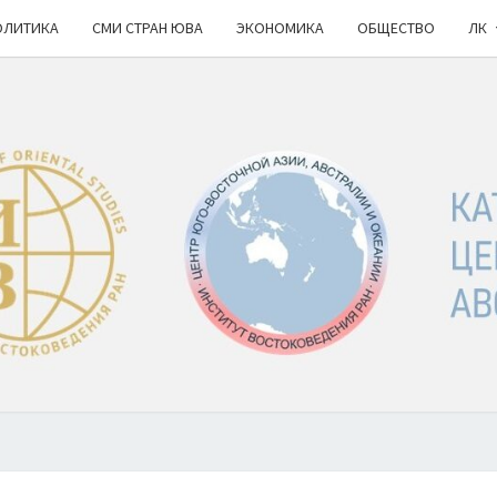
ОЛИТИКА
СМИ СТРАН ЮВА
ЭКОНОМИКА
ОБЩЕСТВО
ЛК
КА
ИВ
РАН
НОВ
Ю