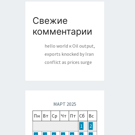
Свежие
комментарии
hello world
к
Oil output,
exports knocked by Iran
conflict as prices surge
МАРТ 2025
Пн
Вт
Ср
Чт
Пт
Сб
Вс
1
2