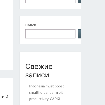
Поиск
Поиск
Свежие
записи
Indonesia must boost
smallholder palm oil
ти О
productivity: GAPKI