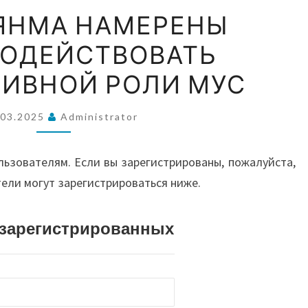
ВОС
РФ
ЬЯНМА НАМЕРЕНЫ
И
ОДЕЙСТВОВАТЬ
МЬЯНМА
А
НАМЕРЕНЫ
ТИВНОЙ РОЛИ МУС
ПРОТИВОДЕЙСТВОВАТЬ
АВС
ДЕСТРУКТИВНОЙ
.03.2025
Administrator
РОЛИ
МУС
И О
льзователям. Если вы зарегистрированы, пожалуйста,
тели могут зарегистрироваться ниже.
истрированных