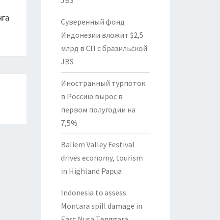
JBS
нга
Суверенный фонд
Индонезии вложит $2,5
млрд в СП с бразильской
JBS
Иностранный турпоток
в Россию вырос в
первом полугодии на
7,5%
Baliem Valley Festival
drives economy, tourism
in Highland Papua
Indonesia to assess
Montara spill damage in
East Nusa Tenggara