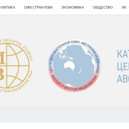
ОЛИТИКА
СМИ СТРАН ЮВА
ЭКОНОМИКА
ОБЩЕСТВО
ЛК
КА
ИВ
РАН
НОВ
Ю