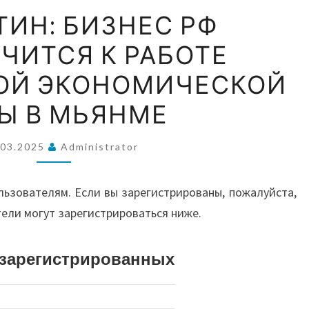
ВОС
МИШУСТИН:
ИН: БИЗНЕС РФ
БИЗНЕС
ЧИТСЯ К РАБОТЕ
РФ
А
ПОДКЛЮЧИТСЯ
ОЙ ЭКОНОМИЧЕСКОЙ
К
АВС
Ы В МЬЯНМЕ
РАБОТЕ
СПЕЦИАЛЬНОЙ
.03.2025
Administrator
ЭКОНОМИЧЕСКОЙ
И О
ЗОНЫ
льзователям. Если вы зарегистрированы, пожалуйста,
В
тели могут зарегистрироваться ниже.
МЬЯНМЕ
истрированных