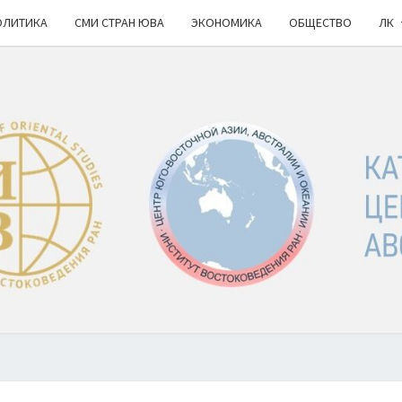
ОЛИТИКА
СМИ СТРАН ЮВА
ЭКОНОМИКА
ОБЩЕСТВО
ЛК
КА
ИВ
РАН
НОВ
Ю