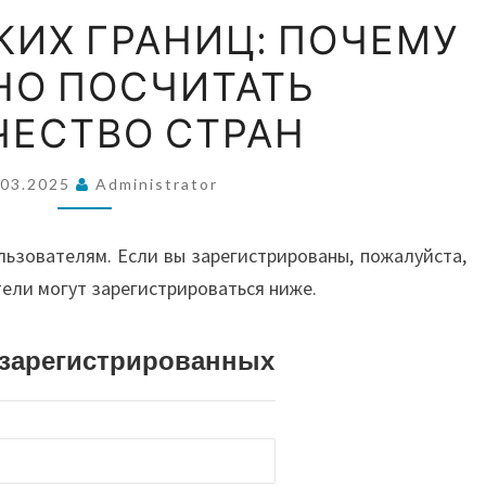
ВОС
МИР
КИХ ГРАНИЦ: ПОЧЕМУ
БЕЗ
О ПОСЧИТАТЬ
ЧЕТКИХ
А
ГРАНИЦ:
ЧЕСТВО СТРАН
ПОЧЕМУ
АВС
СЛОЖНО
.03.2025
Administrator
ПОСЧИТАТЬ
КОЛИЧЕСТВО
И О
льзователям. Если вы зарегистрированы, пожалуйста,
СТРАН
тели могут зарегистрироваться ниже.
истрированных