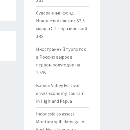
JBS
Суверенный фонд
Индонезии вложит $2,5
млрд в СП с бразильской
JBS
Иностранный турпоток
в Россию вырос в
первом полугодии на
7,5%
Baliem Valley Festival
drives economy, tourism
in Highland Papua
Indonesia to assess
Montara spill damage in
East Nusa Tenggara