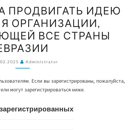
ВОС
РФ
А ПРОДВИГАТЬ ИДЕЮ
НАМЕРЕНА
Я ОРГАНИЗАЦИИ,
ПРОДВИГАТЬ
А
ИДЕЮ
ЮЩЕЙ ВСЕ СТРАНЫ
СОЗДАНИЯ
АВС
ЕВРАЗИИ
ОРГАНИЗАЦИИ,
ОБЪЕДИНЯЮЩЕЙ
.02.2025
Administrator
ВСЕ
И О
СТРАНЫ
льзователям. Если вы зарегистрированы, пожалуйста,
ЕВРАЗИИ
тели могут зарегистрироваться ниже.
истрированных