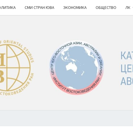
ОЛИТИКА
СМИ СТРАН ЮВА
ЭКОНОМИКА
ОБЩЕСТВО
ЛК
КА
ИВ
РАН
НОВ
Ю