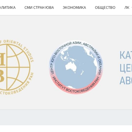
ОЛИТИКА
СМИ СТРАН ЮВА
ЭКОНОМИКА
ОБЩЕСТВО
ЛК
КА
ИВ
РАН
НОВ
Ю