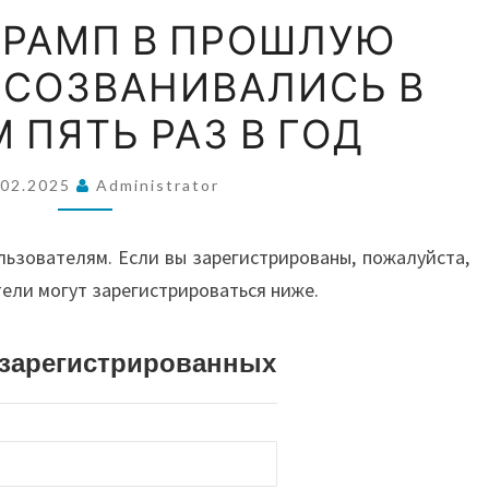
ВОС
ПУТИН
ТРАМП В ПРОШЛУЮ
И
СОЗВАНИВАЛИСЬ В
ТРАМП
А
В
 ПЯТЬ РАЗ В ГОД
ПРОШЛУЮ
АВС
КАДЕНЦИЮ
.02.2025
Administrator
СОЗВАНИВАЛИСЬ
В
И О
льзователям. Если вы зарегистрированы, пожалуйста,
СРЕДНЕМ
тели могут зарегистрироваться ниже.
ПЯТЬ
РАЗ
истрированных
В
ГОД