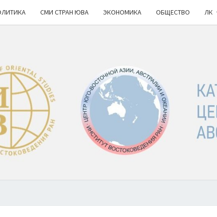
ОЛИТИКА
СМИ СТРАН ЮВА
ЭКОНОМИКА
ОБЩЕСТВО
ЛК
КА
ИВ
РАН
НОВ
Ю