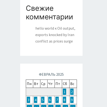
Свежие
комментарии
hello world
к
Oil output,
exports knocked by Iran
conflict as prices surge
ФЕВРАЛЬ 2025
Пн
Вт
Ср
Чт
Пт
Сб
Вс
1
2
3
4
5
6
7
8
9