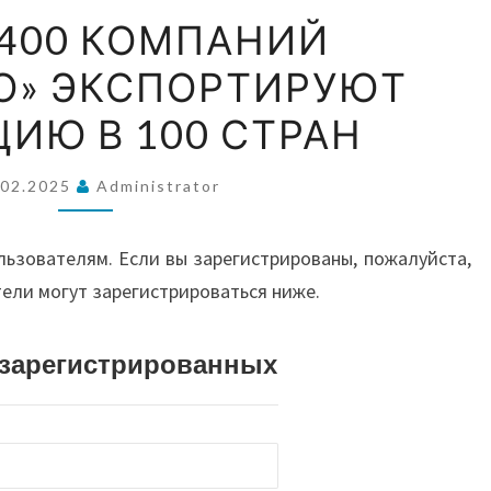
ВОС
БОЛЕЕ
 400 КОМПАНИЙ
400
О» ЭКСПОРТИРУЮТ
КОМПАНИЙ
А
«СКОЛКОВО»
ИЮ В 100 СТРАН
ЭКСПОРТИРУЮТ
АВС
ПРОДУКЦИЮ
.02.2025
Administrator
В
100
И О
льзователям. Если вы зарегистрированы, пожалуйста,
СТРАН
тели могут зарегистрироваться ниже.
истрированных