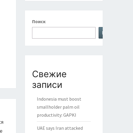
Поиск
Поиск
Свежие
записи
Indonesia must boost
smallholder palm oil
productivity: GAPKI
ся
UAE says Iran attacked
е