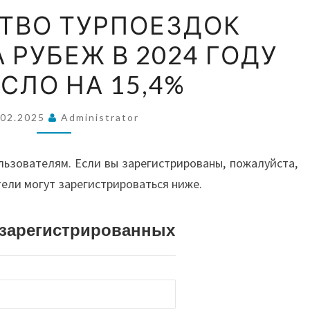
ВОС
КОЛИЧЕСТВО
ТВО ТУРПОЕЗДОК
ТУРПОЕЗДОК
 РУБЕЖ В 2024 ГОДУ
РОССИЯН
А
ЗА
СЛО НА 15,4%
РУБЕЖ
АВС
В
.02.2025
Administrator
2024
ГОДУ
И О
льзователям. Если вы зарегистрированы, пожалуйста,
ВЫРОСЛО
тели могут зарегистрироваться ниже.
НА
15,4%
истрированных