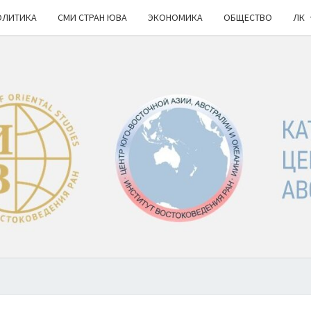
ОЛИТИКА
СМИ СТРАН ЮВА
ЭКОНОМИКА
ОБЩЕСТВО
ЛК
КА
ИВ
РАН
НОВ
Ю