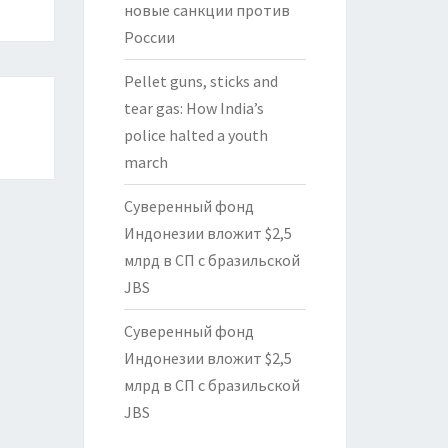
новые санкции против
России
Pellet guns, sticks and
tear gas: How India’s
police halted a youth
march
Суверенный фонд
Индонезии вложит $2,5
млрд в СП с бразильской
JBS
Суверенный фонд
Индонезии вложит $2,5
млрд в СП с бразильской
JBS