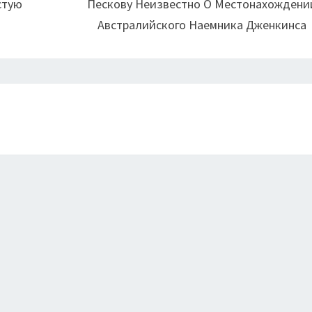
стую
Пескову Неизвестно О Местонахождени
Австралийского Наемника Дженкинса