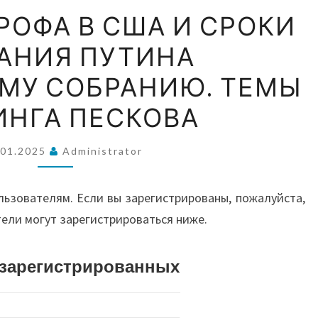
ВОС
АВИАКАТАСТРОФА
РОФА В США И СРОКИ
В
АНИЯ ПУТИНА
США
А
И
МУ СОБРАНИЮ. ТЕМЫ
СРОКИ
АВС
ИНГА ПЕСКОВА
ПОСЛАНИЯ
ПУТИНА
.01.2025
Administrator
ФЕДЕРАЛЬНОМУ
И О
СОБРАНИЮ.
льзователям. Если вы зарегистрированы, пожалуйста,
ТЕМЫ
тели могут зарегистрироваться ниже.
БРИФИНГА
ПЕСКОВА
истрированных