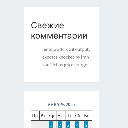
Свежие
комментарии
hello world
к
Oil output,
exports knocked by Iran
conflict as prices surge
ЯНВАРЬ 2025
Пн
Вт
Ср
Чт
Пт
Сб
Вс
1
2
3
4
5