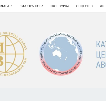
ОЛИТИКА
СМИ СТРАН ЮВА
ЭКОНОМИКА
ОБЩЕСТВО
ЛК
КА
ИВ
РАН
НОВ
Ю