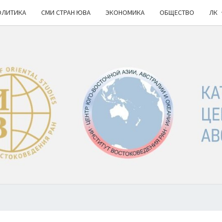
ОЛИТИКА
СМИ СТРАН ЮВА
ЭКОНОМИКА
ОБЩЕСТВО
ЛК
КА
ИВ
РАН
НОВ
Ю