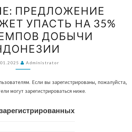
ВОС
MACQUARIE:
IE: ПРЕДЛОЖЕНИЕ
ПРЕДЛОЖЕНИЕ
ЖЕТ УПАСТЬ НА 35%
НИКЕЛЯ
А
МОЖЕТ
ТЕМПОВ ДОБЫЧИ
УПАСТЬ
АВС
НДОНЕЗИИ
НА
35%
.01.2025
Administrator
ИЗ-
И О
ЗА
льзователям. Если вы зарегистрированы, пожалуйста,
ТЕМПОВ
тели могут зарегистрироваться ниже.
ДОБЫЧИ
ИНДОНЕЗИИ
истрированных