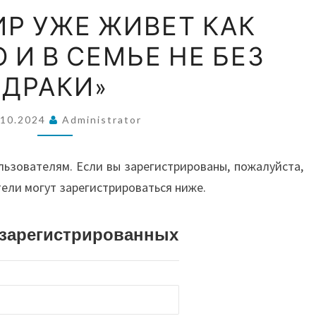
ВОС
ПУТИН:
ИР УЖЕ ЖИВЕТ КАК
МИР
О И В СЕМЬЕ НЕ БЕЗ
УЖЕ
А
ЖИВЕТ
ДРАКИ»
КАК
АВС
СЕМЬЯ,
.10.2024
Administrator
«НО
И
И О
льзователям. Если вы зарегистрированы, пожалуйста,
В
тели могут зарегистрироваться ниже.
СЕМЬЕ
НЕ
истрированных
БЕЗ
ДРАКИ»