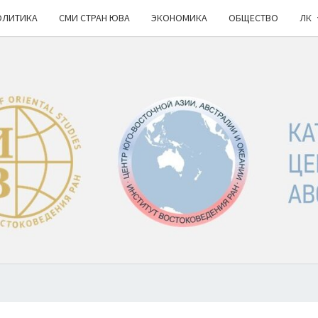
ОЛИТИКА
СМИ СТРАН ЮВА
ЭКОНОМИКА
ОБЩЕСТВО
ЛК
КА
ИВ
РАН
НОВ
Ю