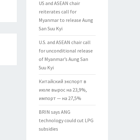
US and ASEAN chair
reiterates call for
Myanmar to release Aung
San Suu Kyi
U.S. and ASEAN chair call
for unconditional release
of Myanmar’s Aung San
Suu Kyi
Китайский экспорт в
июле вырос на 23,9%,
импорт — на 27,5%
BRIN says ANG
technology could cut LPG
subsidies